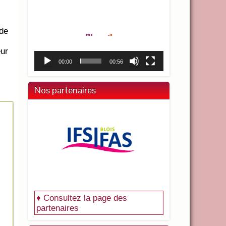
Lecteur
vidéo
nde
eur
00:00
00:56
Nos partenaires
♦ Consultez la page des
partenaires