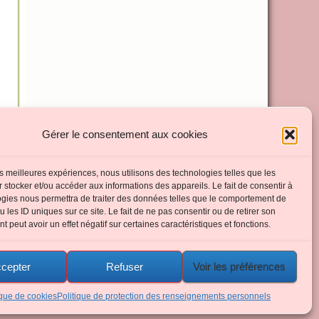
Gérer le consentement aux cookies
les meilleures expériences, nous utilisons des technologies telles que les
 stocker et/ou accéder aux informations des appareils. Le fait de consentir à
gies nous permettra de traiter des données telles que le comportement de
u les ID uniques sur ce site. Le fait de ne pas consentir ou de retirer son
 peut avoir un effet négatif sur certaines caractéristiques et fonctions.
Retour en Haut
cepter
Refuser
Voir les préférences
Propulsé par
WordPress
&
Thème Graphene
. Traduit par
Wp Trads
.
ique de cookies
Politique de protection des renseignements personnels