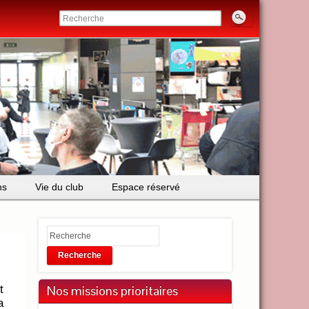
ns
Vie du club
Espace réservé
Recherche
t
Nos missions prioritaires
a